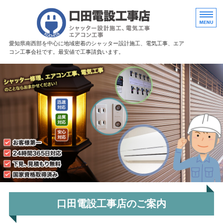
愛知県豊田市に
愛知県南西部を中心に地域密着のシャッター設計施工、電気工事、エア
コン工事会社です。最安値で工事請負います。
ホーム
シャッター施工・修理
電気工事・エアコン工事
店舗概要
お問い合わせ
口田電設工事店のご案内