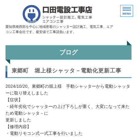
愛知県豊田市に
愛知県南西部を中心に地域密着のシャッター設計施工、電気工事、エア
コン工事会社です。最安値で工事請負います。
ホーム
ブログ
シャッター施工・修理
東郷町 堀上様シャッタ－電動化更新工事
電気工事・エアコン工事
店舗概要
2024/10/20。東郷町の堀上様 手動シャッターから電動シャッタ
ーに取り替えしました
お問い合わせ
【症状】
・経年劣化でシャッターの上げ下ろしが重く、大変になって来た
ため電動シャッタ－に
更新しました
【修理内容】
・電動リモコン式一式工事を行いました