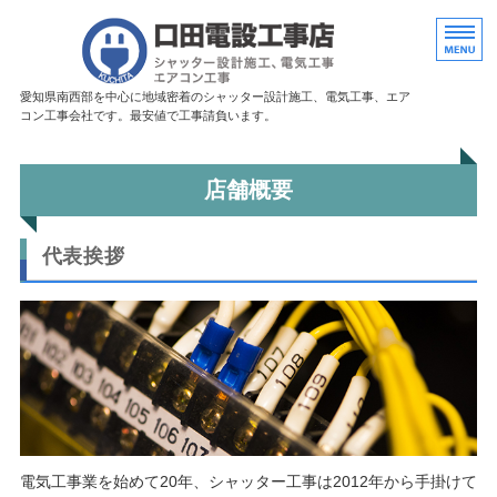
愛知県豊田市に
愛知県南西部を中心に地域密着のシャッター設計施工、電気工事、エア
コン工事会社です。最安値で工事請負います。
ホーム
店舗概要
シャッター施工・修理
代表挨拶
電気工事・エアコン工事
店舗概要
お問い合わせ
電気工事業を始めて20年、シャッター工事は2012年から手掛けて